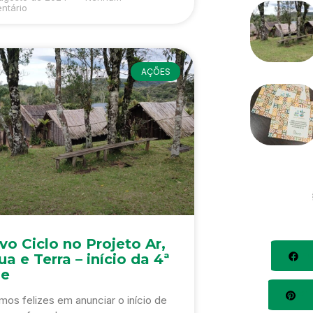
ntário
AÇÕES
o Ciclo no Projeto Ar,
Fa
a e Terra – início da 4ª
se
Pin
mos felizes em anunciar o início de