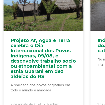
Projeto Ar, Água e Terra
In
celebra o Dia
do
Internacional dos Povos
cat
Indígenas, 09/08, e
No m
desenvolve trabalho socio
Inte
ou etnoambiental com a
etnia Guarani em dez
aldeias do RS
A realidade dos povos originários em
todo o mundo é marcada
9 de agosto de 2024
Nenhum
1 de