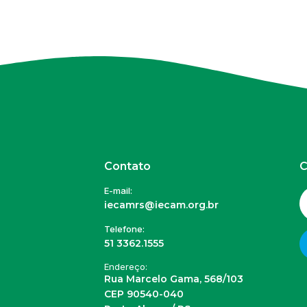
Contato
C
E-mail:
iecamrs@iecam.org.br
Telefone:
51 3362.1555
Endereço:
Rua Marcelo Gama, 568/103
CEP 90540-040