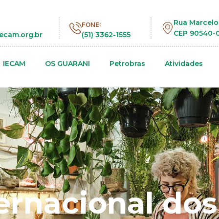
Rua Marcelo
FONE:
CEP 90540-0
ecam.org.br
(51) 3362-1555
IECAM
OS GUARANI
Petrobras
Atividades
ternacional do