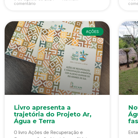
comentário
come
AÇÕES
Livro apresenta a
Nov
trajetória do Projeto Ar,
Águ
Água e Terra
fa
O livro Ações de Recuperação e
Esta