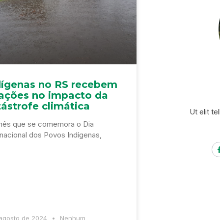
dígenas no RS recebem
ações no impacto da
ástrofe climática
Ut elit t
ês que se comemora o Dia
rnacional dos Povos Indígenas,
 agosto de 2024
Nenhum