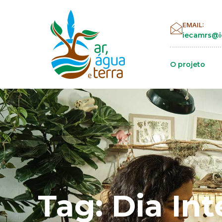
EMAIL:
iecamrs@i
O projeto
Tag: Dia In