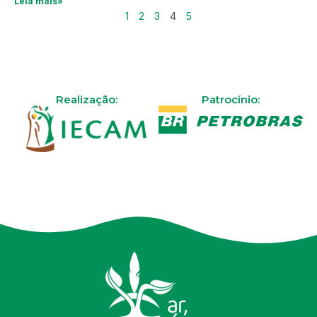
Leia mais»
1
2
3
4
5
Realização:
Patrocínio: