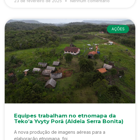
23 de fevereiro de 2025
Nenhum comentário
AÇÕES
Equipes trabalham no etnomapa da
Teko’a Yvyty Porã (Aldeia Serra Bonita)
A nova produção de imagens aéreas para a
elaboração etnomapa foi